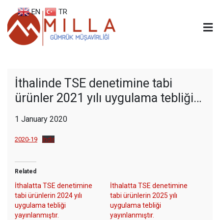
Skip
EN
TR
to
content
Milla Gümrük
İnternational Logistics
İthalinde TSE denetimine tabi
ürünler 2021 yılı uygulama tebliği…
1 January 2020
2020-19
İndir
Related
İthalatta TSE denetimine
İthalatta TSE denetimine
tabi ürünlerin 2024 yılı
tabi ürünlerin 2025 yılı
uygulama tebliği
uygulama tebliği
yayınlanmıştır.
yayınlanmıştır.