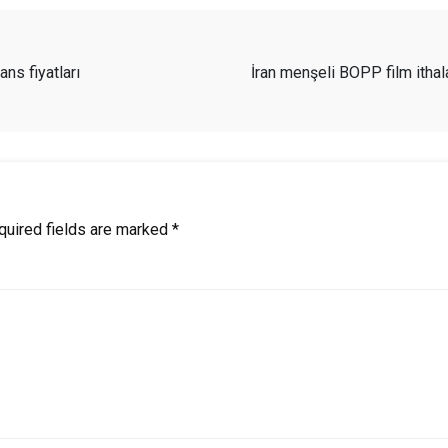
ns fiyatları
İran menşeli BOPP film itha
quired fields are marked
*