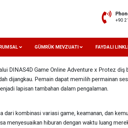
Phon
+90 2
RUMSAL
GÜMRÜK MEVZUATI
FAYDALI LINK
lui DINAS4D Game Online Adventure x Protez diş ba
dah dijangkau. Pemain dapat memilih permainan se
enjadi lapisan tambahan dalam pengalaman.
dari kombinasi variasi game, keamanan, dan kemuda
isa menyesuaikan hiburan dengan waktu luang mere