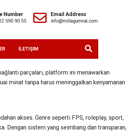
e Number
Email Address
12 590 90 55
info@millagumruk.com
LER
İLETIŞIM
ğlantı parçaları, platform ini menawarkan
suai minat tanpa harus meninggalkan kenyamanan
han akses. Genre seperti FPS, roleplay, sport,
ka. Dengan sistem yang seimbang dan transparan,