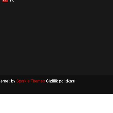
TR
heme : by
Sparkle Themes
Gizlilik politikası