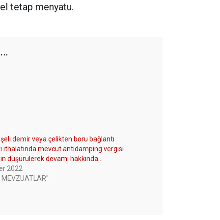
el tetap menyatu.
a…
eli demir veya çelikten boru bağlantı
ı ithalatında mevcut antidamping vergisi
nın düşürülerek devamı hakkında…
er 2022
22 MEVZUATLAR"