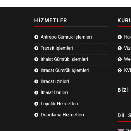
HİZMETLER
KUR
Antrepo Gümrük İşlemleri
Ha
Transit İşlemleri
Viz
İthalat Gümrük İşlemleri
Web
İhracat Gümrük İşlemleri
KV
İhracat İzinleri
BİZİ
İthalat İzinleri
Lojistik Hizmetleri
Depolama Hizmetleri
DİL 