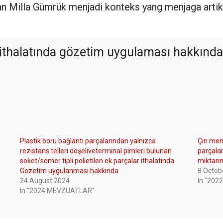
n Milla Gümrük menjadi konteks yang menjaga artik
ı ithalatında gözetim uygulaması hakkınd
Plastik boru bağlantı parçalarından yalnızca
Çin menş
rezistans telleri döşeliveterminal pimleri bulunan
parçalar
soket/semer tipli polietilen ek parçalar ithalatında
miktarı
Gözetim uygulanması hakkında
8 Octob
24 August 2024
In "20
In "2024 MEVZUATLAR"