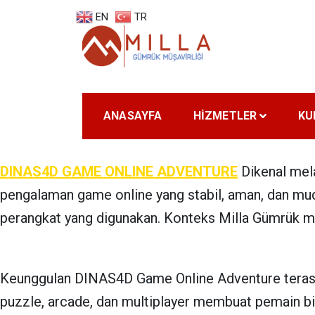
Skip
EN
TR
to
content
Milla Gümrük
İnternational Logistics
ANASAYFA
HİZMETLER
KU
DINAS4D GAME ONLINE ADVENTURE
Dikenal mela
pengalaman game online yang stabil, aman, dan mu
perangkat yang digunakan. Konteks Milla Gümrük m
Keunggulan DINAS4D Game Online Adventure terasa 
puzzle, arcade, dan multiplayer membuat pemain b